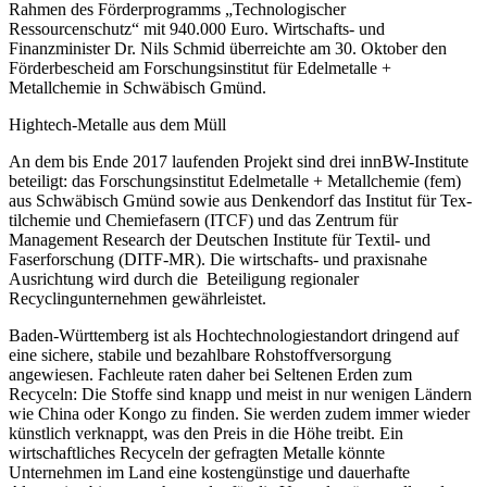
Rahmen des Förderprogramms „Technologischer
Ressourcenschutz“ mit 940.000 Euro. Wirtschafts- und
Finanzminister Dr. Nils Schmid überreichte am 30. Oktober den
Förderbescheid am Forschungsinstitut für Edelmetalle +
Metallchemie in Schwäbisch Gmünd.
Hightech-Metalle aus dem Müll
An dem bis Ende 2017 laufenden Projekt sind drei innBW-Institute
beteiligt: das Forschungsinstitut Edelmetalle + Metallchemie (fem)
aus Schwäbisch Gmünd sowie aus Denkendorf das Institut für Tex-
tilchemie und Chemiefasern (ITCF) und das Zentrum für
Management Research der Deutschen Institute für Textil- und
Faserforschung (DITF-MR). Die wirtschafts- und praxisnahe
Ausrichtung wird durch die Beteiligung regionaler
Recyclingunternehmen gewährleistet.
Baden-Württemberg ist als Hochtechnologiestandort dringend auf
eine sichere, stabile und bezahlbare Rohstoffversorgung
angewiesen. Fachleute raten daher bei Seltenen Erden zum
Recyceln: Die Stoffe sind knapp und meist in nur wenigen Ländern
wie China oder Kongo zu finden. Sie werden zudem immer wieder
künstlich verknappt, was den Preis in die Höhe treibt. Ein
wirtschaftliches Recyceln der gefragten Metalle könnte
Unternehmen im Land eine kostengünstige und dauerhafte