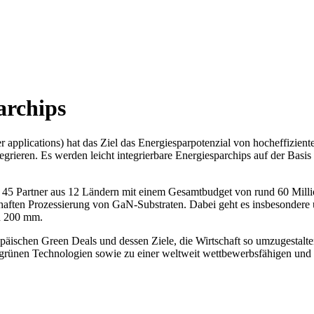
archips
applications) hat das Ziel das Energiesparpotenzial von hocheffiziente
grieren. Es werden leicht integrierbare Energiesparchips auf der Basis
ria 45 Partner aus 12 Ländern mit einem Gesamtbudget von rund 60 Mi
lhaften Prozessierung von GaN-Substraten. Dabei geht es insbesondere
on 200 mm.
opäischen Green Deals und dessen Ziele, die Wirtschaft so umzugestalt
 grünen Technologien sowie zu einer weltweit wettbewerbsfähigen und 