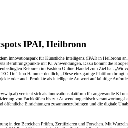
tspots IPAI, Heilbronn
 dem Innovationspark für Künstliche Intelligenz (IPAI) in Heilbronn an
 bereits Berührungspunkte mit KI-Anwendungen. Dazu kommt die Koopera
ßenbedingten Retouren im Fashion Online-Handel zum Ziel hat. „Wir 
CEO Dr. Timo Hammer deutlich, „Diese einzigartige Plattform bringt u
e oder auch Produkte als intelligente Antwort auf künftige Anforderun
ww.ip.ai) versteht sich als Innovationsplattform für angewandte KI und
fizierung von Fachkräften bis zur Anwendung ethisch verantwortungsbe
nd öffentliche Einrichtungen zusammenzubringen und die digitale Unab
rung in den Bereichen Prüfen, Zertifizieren und Forschen. Mit Wurzeln