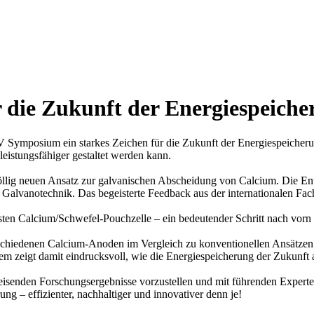
ür die Zukunft der Energiespeich
 V Symposium ein starkes Zeichen für die Zukunft der Energiespeiche
leistungsfähiger gestaltet werden kann.
völlig neuen Ansatz zur galvanischen Abscheidung von Calcium. Die E
Galvanotechnik. Das begeisterte Feedback aus der internationalen Fachwe
ten Calcium/Schwefel-Pouchzelle – ein bedeutender Schritt nach vorn 
geschiedenen Calcium-Anoden im Vergleich zu konventionellen Ansätzen
fem zeigt damit eindrucksvoll, wie die Energiespeicherung der Zukunft
isenden Forschungsergebnisse vorzustellen und mit führenden Experten
g – effizienter, nachhaltiger und innovativer denn je!