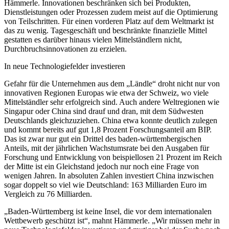
Hämmerle. Innovationen beschränken sich bei Produkten,
Dienstleistungen oder Prozessen zudem meist auf die Optimierung
von Teilschritten. Für einen vorderen Platz auf dem Weltmarkt ist
das zu wenig. Tagesgeschäft und beschränkte finanzielle Mittel
gestatten es darüber hinaus vielen Mittelständlern nicht,
Durchbruchsinnovationen zu erzielen.
In neue Technologiefelder investieren
Gefahr für die Unternehmen aus dem „Ländle“ droht nicht nur von
innovativen Regionen Europas wie etwa der Schweiz, wo viele
Mittelständler sehr erfolgreich sind. Auch andere Weltregionen wie
Singapur oder China sind drauf und dran, mit dem Südwesten
Deutschlands gleichzuziehen. China etwa konnte deutlich zulegen
und kommt bereits auf gut 1,8 Prozent Forschungsanteil am BIP.
Das ist zwar nur gut ein Drittel des baden-württembergischen
Anteils, mit der jährlichen Wachstumsrate bei den Ausgaben für
Forschung und Entwicklung von beispiellosen 21 Prozent im Reich
der Mitte ist ein Gleichstand jedoch nur noch eine Frage von
wenigen Jahren. In absoluten Zahlen investiert China inzwischen
sogar doppelt so viel wie Deutschland: 163 Milliarden Euro im
Vergleich zu 76 Milliarden.
„Baden-Württemberg ist keine Insel, die vor dem internationalen
Wettbewerb geschützt ist“, mahnt Hämmerle. „Wir müssen mehr in