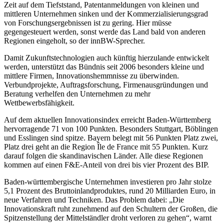
Zeit auf dem Tiefststand, Patentanmeldungen von kleinen und
mittleren Unternehmen sinken und der Kommerzialisierungsgrad
von Forschungsergebnissen ist zu gering. Hier müsse
gegengesteuert werden, sonst werde das Land bald von anderen
Regionen eingeholt, so der innBW-Sprecher.
Damit Zukunftstechnologien auch künftig hierzulande entwickelt
werden, unterstützt das Bündnis seit 2006 besonders kleine und
mittlere Firmen, Innovationshemmnisse zu überwinden.
Verbundprojekte, Auftragsforschung, Firmenausgründungen und
Beratung verhelfen den Unternehmen zu mehr
Wettbewerbsfähigkeit.
Auf dem aktuellen Innovationsindex erreicht Baden-Württemberg
hervorragende 71 von 100 Punkten. Besonders Stuttgart, Böblingen
und Esslingen sind spitze. Bayern belegt mit 56 Punkten Platz zwei,
Platz drei geht an die Region Île de France mit 55 Punkten. Kurz
darauf folgen die skandinavischen Länder. Alle diese Regionen
kommen auf einen F&E-Anteil von drei bis vier Prozent des BIP.
Baden-württembergische Unternehmen investieren pro Jahr stolze
5,1 Prozent des Bruttoinlandproduktes, rund 20 Milliarden Euro, in
neue Verfahren und Techniken. Das Problem dabei: „Die
Innovationskraft ruht zunehmend auf den Schultern der Großen, die
Spitzenstellung der Mittelständler droht verloren zu gehen“, warnt